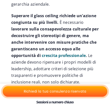
gerarchia aziendale.
Superare il glass ceiling richiede un’azione
congiunta su più livelli.
È necessario
lavorare sulla consapevolezza culturale per
decostruire gli stereotipi di genere, ma
anche intervenire con misure pratiche che
garantiscano un accesso equo alle
opportunità di
crescita professionale
.
Le
aziende devono ripensare i propri modelli di
leadership, adottare criteri di selezione più
trasparenti e promuovere politiche di
inclusione reali, non solo dichiarate.
Richiedi la tua consulenza riservata
Come superare il
Sessioni a numero chiuso