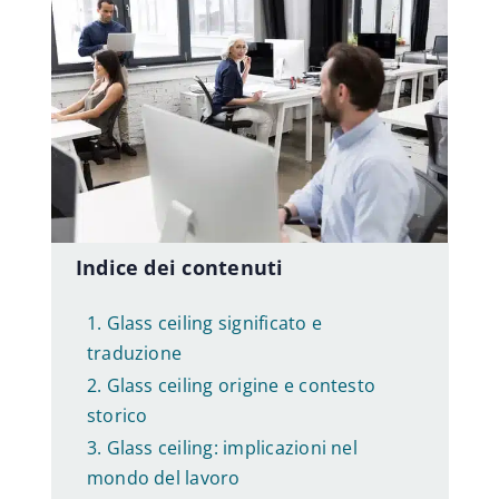
Consulenza di carriera
Guida Lavoro
Orientatori
Offerte di lavoro
Indice dei contenuti
Glass ceiling significato e
Sviluppo professionale
traduzione
Glass ceiling origine e contesto
Benessere aziendale
storico
Glass ceiling: implicazioni nel
mondo del lavoro