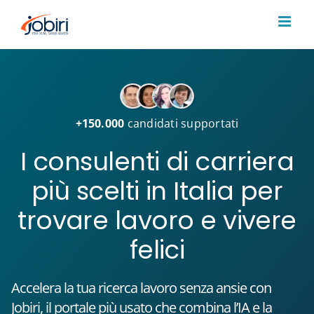
Salta
al
contenuto
+150.000
candidati supportati
I consulenti di carriera
più scelti in Italia per
trovare lavoro e vivere
felici
Accelera la tua ricerca lavoro senza ansie con
Jobiri, il portale più usato che combina l’IA e la