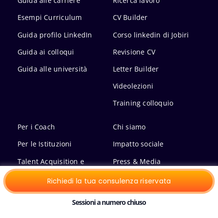
Guida alle carriere
Ricerca lavoro
Esempi Curriculum
CV Builder
Guida profilo LinkedIn
Corso linkedin di Jobiri
Guida ai colloqui
Revisione CV
Guida alle università
Letter Builder
Videolezioni
Training colloquio
Per i Coach
Chi siamo
Per le Istituzioni
Impatto sociale
Talent Acquisition e
Press & Media
Recruiting
Ricerche e Osservatori
Richiedi la tua consulenza riservata
Lavora con noi
Jobiri sul mercato lavoro
Sessioni a numero chiuso
Privacy Policy
Domande Frequenti