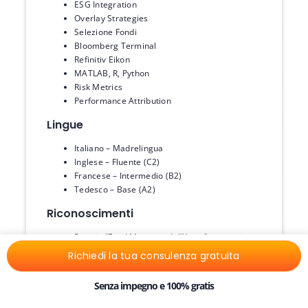
ESG Integration
Overlay Strategies
Selezione Fondi
Bloomberg Terminal
Refinitiv Eikon
MATLAB, R, Python
Risk Metrics
Performance Attribution
Lingue
Italiano – Madrelingua
Inglese – Fluente (C2)
Francese – Intermedio (B2)
Tedesco – Base (A2)
Riconoscimenti
Premio “Fund Manager dell’Anno” categoria
Multi-Asset, Citywire Italia, 2022
Richiedi la tua consulenza gratuita
Riconoscimento “5 stelle Morningstar” per il
fondo Investimenti Globali Multi-Asset
Senza impegno e 100% gratis
Opportunities, 2021
Top 10 Fund Manager Under 40, Financial