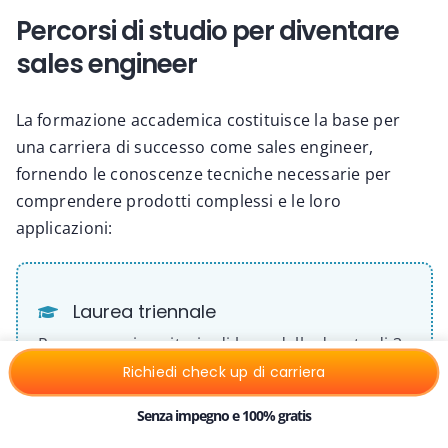
Percorsi di studio per diventare
sales engineer
La formazione accademica costituisce la base per
una carriera di successo come sales engineer,
fornendo le conoscenze tecniche necessarie per
comprendere prodotti complessi e le loro
applicazioni:
Laurea triennale
Percorso universitario di base della durata di 3
anni. Gli indirizzi più indicati sono:
Richiedi check up di carriera
Senza impegno e 100% gratis
ingegneria (meccanica, elettronica,
biomedica)