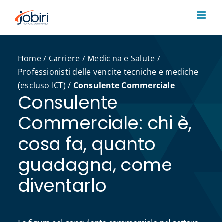
Salta
al
contenuto
Home
/
Carriere
/
Medicina e Salute
/
Professionisti delle vendite tecniche e mediche
(escluso ICT)
/
Consulente Commerciale
Consulente
Commerciale: chi è,
cosa fa, quanto
guadagna, come
diventarlo