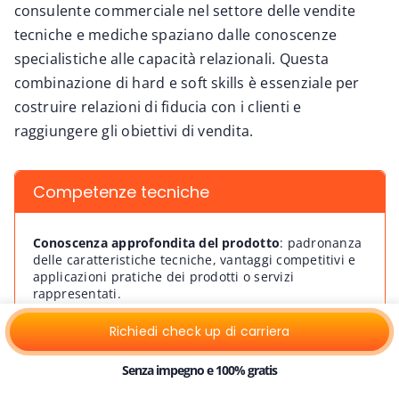
consulente commerciale nel settore delle vendite
tecniche e mediche spaziano dalle conoscenze
specialistiche alle capacità relazionali. Questa
combinazione di hard e soft skills è essenziale per
costruire relazioni di fiducia con i clienti e
raggiungere gli obiettivi di vendita.
Competenze tecniche
Conoscenza approfondita del prodotto
:
padronanza
delle caratteristiche tecniche, vantaggi competitivi e
applicazioni pratiche dei prodotti o servizi
rappresentati.
Analisi di mercato
:
capacità di interpretare trend di
Richiedi check up di carriera
settore, studiare la concorrenza e identificare
opportunità di business attraverso l’analisi dei dati.
Senza impegno e 100% gratis
Gestione del ciclo di vendita
:
competenza