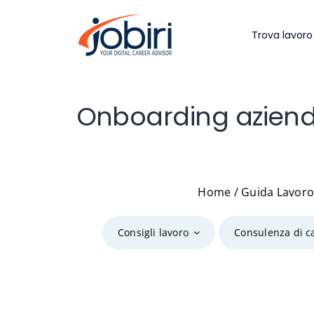
Salta
al
Trova lavoro
contenuto
Onboarding aziendal
Home
/
Guida Lavor
Consigli lavoro
Consulenza di c