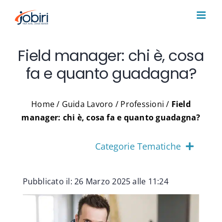
Salta
al
contenuto
Field manager: chi è, cosa
fa e quanto guadagna?
Home
/
Guida Lavoro
/
Professioni
/
Field
manager: chi è, cosa fa e quanto guadagna?
Categorie Tematiche
Pubblicato il: 26 Marzo 2025 alle 11:24
Consigli lavoro
Consulenza di carriera