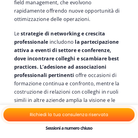
field management, che evolvono
rapidamente offrendo nuove opportunità di
ottimizzazione delle operazioni.
Le
strategie di networking e crescita
professionale
includono
la partecipazione
attiva a eventi di settore e conferenze,
dove incontrare colleghi e scambiare best
practices.
L’adesione ad associazioni
professionali pertinenti
offre occasioni di
formazione continua e confronto, mentre la
costruzione di relazioni con colleghi in ruoli
simili in altre aziende amplia la visione e le
prospettive.
Trovare mentor con esperienza
Richiedi la tua consulenza riservata
consolidata nel field management può
accelerare significativamente la crescita
Sessioni a numero chiuso
professionale
, così come contribuire a