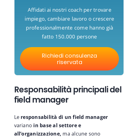
Affidati ai nostri coach per trovare
impiego, cambiare lavoro o crescere
professionalmente come hanno già
fatto 150.000 persone
Richiedi consulenza
riservata
Responsabilità principali del
field manager
Le
responsabilità di un field manager
variano
in base al settore e
all’organizzazione,
ma alcune sono