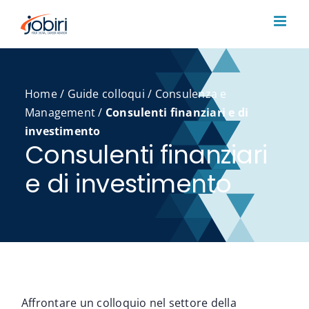
Salta
al
contenuto
Home
/
Guide colloqui
/
Consulenza e
Management
/
Consulenti finanziari e di
investimento
Consulenti finanziari
e di investimento
Affrontare un colloquio nel settore della