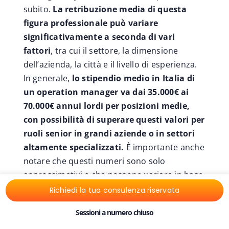
subito.
La retribuzione media di questa
figura professionale può variare
significativamente a seconda di vari
fattori
, tra cui il settore, la dimensione
dell’azienda, la città e il livello di esperienza.
In generale,
lo stipendio medio in Italia di
un operation manager va dai 35.000€ ai
70.000€ annui lordi per posizioni medie,
con possibilità di superare questi valori per
ruoli senior in grandi aziende o in settori
altamente specializzati.
È importante anche
notare che questi numeri sono solo
approssimativi e che possono variare in base
alle dinamiche del mercato del lavoro e
Richiedi la tua consulenza riservata
all’evoluzione economica.
Sessioni a numero chiuso