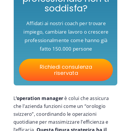
soddisfa?
Affidati ai nostri coach per trovare
impiego, cambiare lavoro o crescere
professionalmente come hanno già
fatto 150.000 persone
Richiedi consulenza
riservata
L
‘operation manager
è colui che assicura
che l’azienda funzioni come un “orologio
svizzero”, coordinando le operazioni
quotidiane per massimizzare l’efficienza e
l’efficacia.
Questa figura strategica ha il