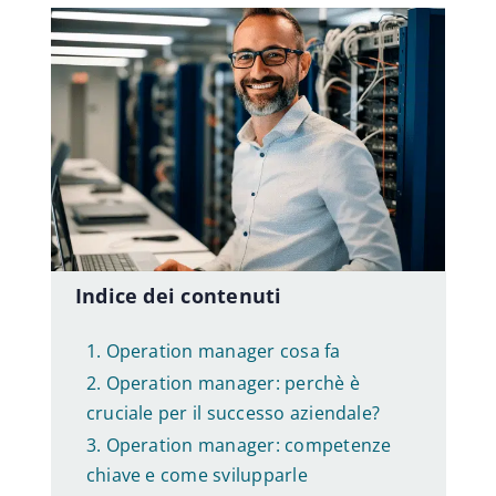
Consulenza di carriera
Guida Lavoro
Orientatori
Offerte di lavoro
Indice dei contenuti
Operation manager cosa fa
Sviluppo professionale
Operation manager: perchè è
cruciale per il successo aziendale?
Benessere aziendale
Operation manager: competenze
chiave e come svilupparle