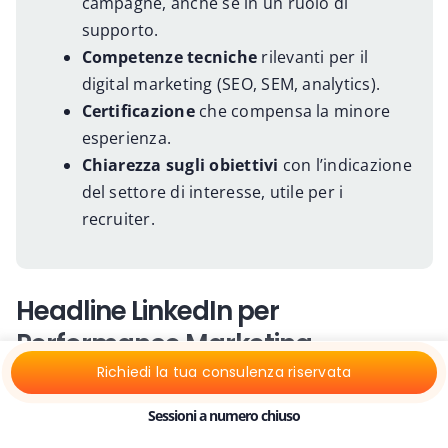
campagne, anche se in un ruolo di
supporto.
Competenze tecniche
rilevanti per il
digital marketing (SEO, SEM, analytics).
Certificazione
che compensa la minore
esperienza.
Chiarezza sugli obiettivi
con l’indicazione
del settore di interesse, utile per i
recruiter.
Headline LinkedIn per
Performance Marketing
Strategist: esempio
Richiedi la tua consulenza riservata
Sessioni a numero chiuso