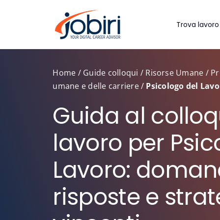
Salta
al
Trova lavoro
contenuto
Home
/
Guide colloqui
/
Risorse Umane
/
Pr
umane e delle carriere
/
Psicologo del Lavo
Guida al colloq
lavoro per Psic
Lavoro: doman
risposte e stra