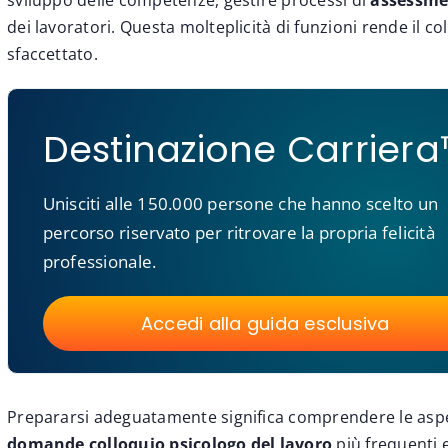
sviluppo delle competenze, gestire processi di
assessme
dei lavoratori. Questa molteplicità di funzioni rende il c
sfaccettato.
Destinazione Carrier
Unisciti alle 150.000 persone che hanno scelto un
percorso riservato per ritrovare la propria felicità
professionale.
Accedi alla guida esclusiva
Prepararsi adeguatamente significa comprendere le aspett
domande colloquio psicologo del lavoro
più frequenti 