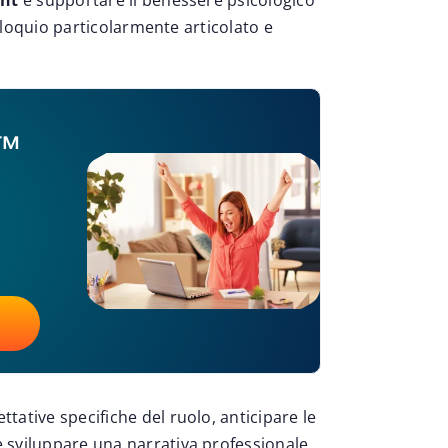
nt
e supportare il benessere psicologico
olloquio particolarmente articolato e
a™
ative specifiche del ruolo, anticipare le
e sviluppare una narrativa professionale